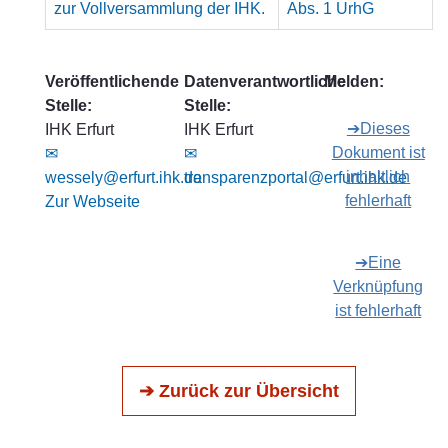
zur Vollversammlung der IHK.
Abs. 1 UrhG
Veröffentlichende
Datenverantwortliche
Melden:
Stelle:
Stelle:
➔Dieses
IHK Erfurt
IHK Erfurt
Dokument ist
✉
✉
inhaltlich
wessely@erfurt.ihk.de
transparenzportal@erfurt.ihk.de
fehlerhaft
Zur Webseite
➔Eine
Verknüpfung
ist fehlerhaft
➔ Zurück zur Übersicht