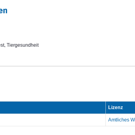
en
t, Tiergesundheit
Lizenz
Amtliches We