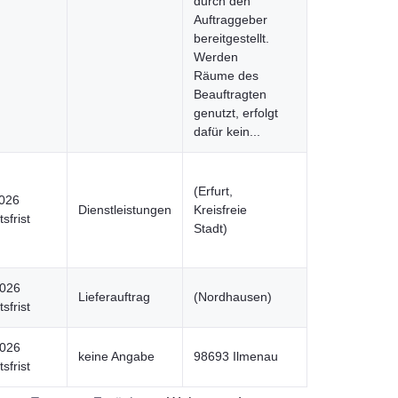
durch den
Auftraggeber
bereitgestellt.
Werden
Räume des
Beauftragten
genutzt, erfolgt
dafür kein...
(Erfurt,
2026
Dienstleistungen
Kreisfreie
sfrist
Stadt)
2026
Lieferauftrag
(Nordhausen)
sfrist
2026
keine Angabe
98693 Ilmenau
sfrist