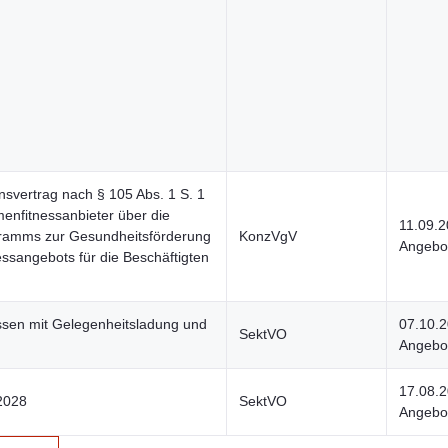
nsvertrag nach § 105 Abs. 1 S. 1
enfitnessanbieter über die
11.09.
ogramms zur Gesundheitsförderung
KonzVgV
Angebot
essangebots für die Beschäftigten
ssen mit Gelegenheitsladung und
07.10.
SektVO
Angebot
17.08.
2028
SektVO
Angebot