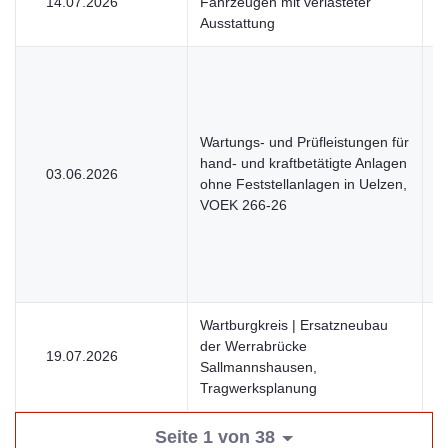
14.07.2026
Fahrzeugen mit verlasteter
V
Ausstattung
Wartungs- und Prüfleistungen für
hand- und kraftbetätigte Anlagen
03.06.2026
U
ohne Feststellanlagen in Uelzen,
VOEK 266-26
Wartburgkreis | Ersatzneubau
der Werrabrücke
19.07.2026
V
Sallmannshausen,
Tragwerksplanung
Seite 1 von 38