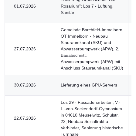
01.07.2026
Rosarium"; Los 7 - Lüftung,
V
Sanitär
Gemeinde Barchfeld-Immelborn,
OT Immelborn - Neubau
Stauraumkanal (SKU) und
27.07.2026
Abwasserpumpwerk (APW), 2.
V
Bauabschnitt:
Abwasserpumpwerk (APW) mit
Anschluss Stauraumkanal (SKU)
30.07.2026
Lieferung eines GPU-Servers
V
Los 29 - Fassadenarbeiten; V.-
L.-von-Seckendorff-Gymnasium
in 04610 Meuselwitz, Schulstr.
22.07.2026
V
22, Neubau Sozialtrakt u.
Verbinder, Sanierung historische
Turnhalle