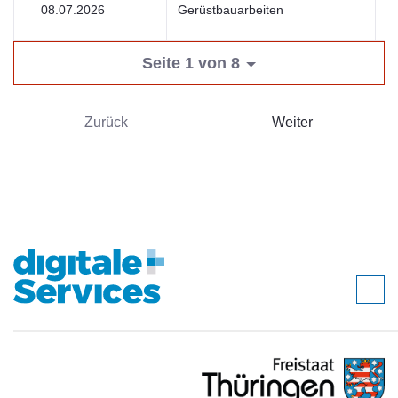
08.07.2026
Gerüstbauarbeiten
V
Seite 1 von 8
Zurück
Weiter