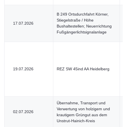
B 249 Ortsdurchfahrt Körner,
Stiegelstraße / Höhe
17.07.2026
V
Bushaltestellen; Neuerrichtung
Fußgängerlichtsignalanlage
19.07.2026
REZ SW 45ind AA Heidelberg
V
Übernahme, Transport und
Verwertung von holzigem und
02.07.2026
U
krautigem Grüngut aus dem
Unstrut-Hainich-Kreis