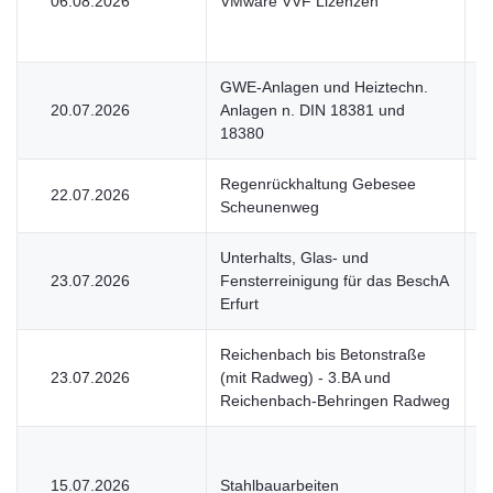
06.08.2026
VMware VVF Lizenzen
U
GWE-Anlagen und Heiztechn.
20.07.2026
Anlagen n. DIN 18381 und
V
18380
Regenrückhaltung Gebesee
22.07.2026
V
Scheunenweg
Unterhalts, Glas- und
23.07.2026
Fensterreinigung für das BeschA
U
Erfurt
Reichenbach bis Betonstraße
23.07.2026
(mit Radweg) - 3.BA und
V
Reichenbach-Behringen Radweg
15.07.2026
Stahlbauarbeiten
V