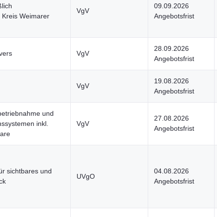
lich
09.09.2026
VgV
n Kreis Weimarer
Angebotsfrist
28.09.2026
vers
VgV
Angebotsfrist
19.08.2026
VgV
Angebotsfrist
Inbetriebnahme und
27.08.2026
nssystemen inkl.
VgV
Angebotsfrist
are
ür sichtbares und
04.08.2026
UVgO
ck
Angebotsfrist