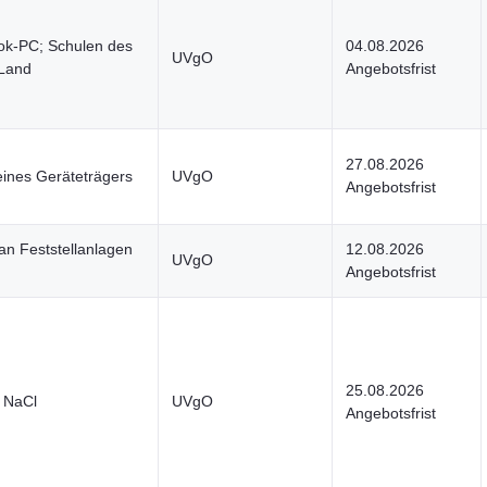
ook-PC; Schulen des
04.08.2026
UVgO
 Land
Angebotsfrist
27.08.2026
eines Geräteträgers
UVgO
Angebotsfrist
n Feststellanlagen
12.08.2026
UVgO
Angebotsfrist
25.08.2026
z NaCl
UVgO
Angebotsfrist