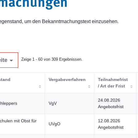
tmachungen
sgegenstand, um den Bekanntmachungstext einzusehen.
ite
Zeige 1 - 60 von 309 Ergebnissen.
stand
Vergabeverfahren
Teilnahmefrist
/ Art der Frist
24.08.2026
chleppers
VgV
Angebotsfrist
chulen mit Obst für
12.08.2026
UVgO
Angebotsfrist