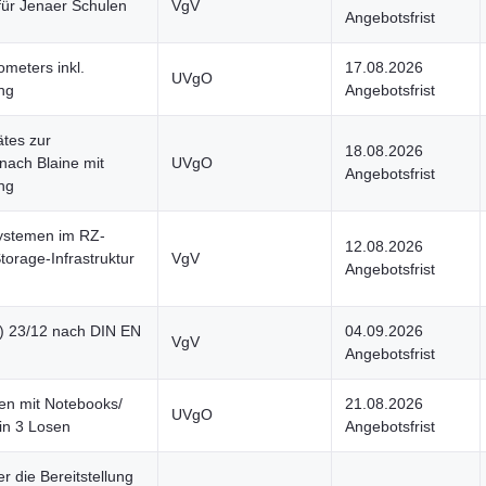
für Jenaer Schulen
VgV
Angebotsfrist
meters inkl.
17.08.2026
UVgO
ng
Angebotsfrist
ätes zur
18.08.2026
ach Blaine mit
UVgO
Angebotsfrist
ng
ystemen im RZ-
12.08.2026
torage-Infrastruktur
VgV
Angebotsfrist
) 23/12 nach DIN EN
04.09.2026
VgV
Angebotsfrist
en mit Notebooks/
21.08.2026
UVgO
in 3 Losen
Angebotsfrist
 die Bereitstellung