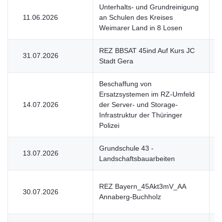
Unterhalts- und Grundreinigung
11.06.2026
an Schulen des Kreises
V
Weimarer Land in 8 Losen
REZ BBSAT 45ind Auf Kurs JC
31.07.2026
V
Stadt Gera
Beschaffung von
Ersatzsystemen im RZ-Umfeld
14.07.2026
der Server- und Storage-
V
Infrastruktur der Thüringer
Polizei
Grundschule 43 -
13.07.2026
V
Landschaftsbauarbeiten
REZ Bayern_45Akt3mV_AA
30.07.2026
V
Annaberg-Buchholz