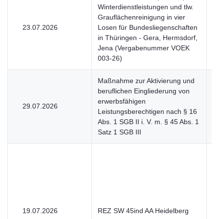
Winterdienstleistungen und tlw.
Grauflächenreinigung in vier
23.07.2026
Losen für Bundesliegenschaften
V
in Thüringen - Gera, Hermsdorf,
Jena (Vergabenummer VOEK
003-26)
Maßnahme zur Aktivierung und
beruflichen Eingliederung von
erwerbsfähigen
29.07.2026
V
Leistungsberechtigen nach § 16
Abs. 1 SGB II i. V. m. § 45 Abs. 1
Satz 1 SGB III
19.07.2026
REZ SW 45ind AA Heidelberg
V