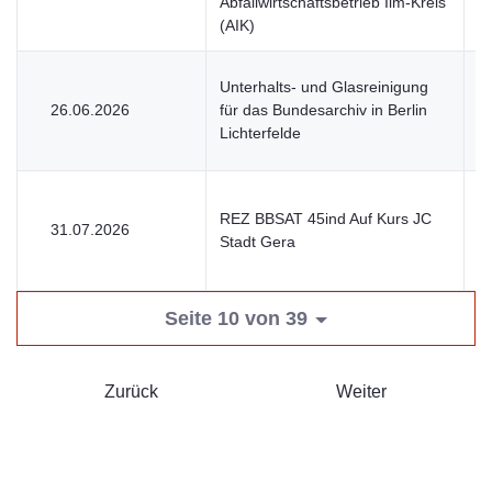
Abfallwirtschaftsbetrieb Ilm-Kreis
(AIK)
Unterhalts- und Glasreinigung
26.06.2026
für das Bundesarchiv in Berlin
V
Lichterfelde
REZ BBSAT 45ind Auf Kurs JC
31.07.2026
V
Stadt Gera
Seite 10 von 39
Zurück
Weiter