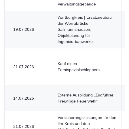
Verwaltungsgebäude
Wartburgkreis | Ersatzneubau
der Werrabrücke
19.07.2026
Sallmannshausen,
V
Objektplanung für
Ingenieurbauwerke
Kauf eines
21.07.2026
V
Forstspezialschleppers
Externe Ausbildung „Zugführer
14.07.2026
V
Freiwillige Feuerwehr“
Versicherungsleistungen für den
Ilm-Kreis und den
31.07.2026
V