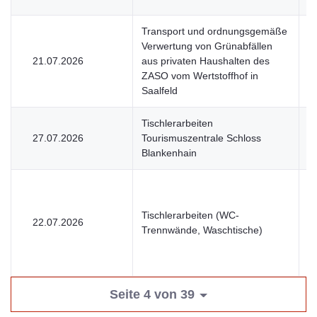
Transport und ordnungsgemäße
Verwertung von Grünabfällen
21.07.2026
aus privaten Haushalten des
V
ZASO vom Wertstoffhof in
Saalfeld
Tischlerarbeiten
27.07.2026
Tourismuszentrale Schloss
V
Blankenhain
Tischlerarbeiten (WC-
22.07.2026
V
Trennwände, Waschtische)
Seite 4 von 39