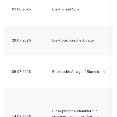
03.08.2026
Elektro und Solar
V
28.07.2026
Elektrotechnische Anlage
V
06.07.2026
Elektrische Anlagen/ Starkstrom
V
Einzelphotonendetektor für
14.07.2026
sichtbares und nahinfrarotes
U