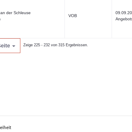
k an der Schleuse
09.09.2
VOB
n
Angebots
eite
Zeige 225 - 232 von 315 Ergebnissen.
reiheit