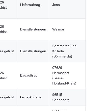
026
Lieferauftrag
Jena
frist
026
Dienstleistungen
Weimar
frist
Sömmerda und
eigefrist
Dienstleistungen
Kölleda
(Sömmerda)
07629
026
Hermsdorf
Bauauftrag
frist
(Saale-
Holzland-Kreis)
96515
eigefrist
keine Angabe
Sonneberg