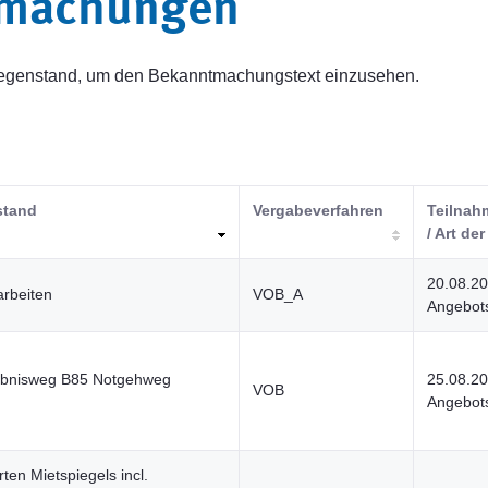
tmachungen
sgegenstand, um den Bekanntmachungstext einzusehen.
stand
Vergabeverfahren
Teilnahm
/ Art der
20.08.2
arbeiten
VOB_A
Angebots
lebnisweg B85 Notgehweg
25.08.2
VOB
Angebots
rten Mietspiegels incl.