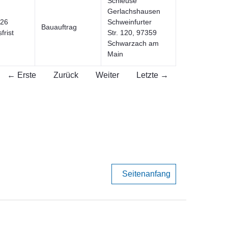
Schleuse
Gerlachshausen
026
Schweinfurter
Bauauftrag
frist
Str. 120, 97359
Schwarzach am
Main
← Erste
Zurück
Weiter
Letzte →
Seitenanfang