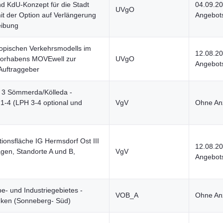
d KdU-Konzept für die Stadt
04.09.2
UVgO
it der Option auf Verlängerung
Angebots
eibung
kopischen Verkehrsmodells im
12.08.2
vorhabens MOVEwell zur
UVgO
Angebots
Auftraggeber
 3 Sömmerda/Kölleda -
1-4 (LPH 3-4 optional und
VgV
Ohne Anz
ionsfläche IG Hermsdorf Ost III
12.08.2
gen, Standorte A und B,
VgV
Angebots
- und Industriegebietes -
VOB_A
Ohne Anz
ken (Sonneberg- Süd)