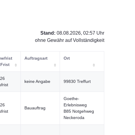
Stand:
08.08.2026, 02:57 Uhr
ohne Gewähr auf Vollständigkeit
efrist
Auftragsart
Ort
 Frist
026
keine Angabe
99830 Treffurt
frist
Goethe-
026
Erlebnisweg
Bauauftrag
frist
B85 Notgehweg
Neckeroda