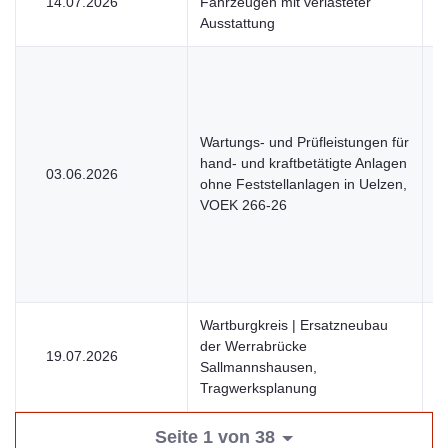
14.07.2026
Fahrzeugen mit verlasteter
V
Ausstattung
Wartungs- und Prüfleistungen für
hand- und kraftbetätigte Anlagen
03.06.2026
U
ohne Feststellanlagen in Uelzen,
VOEK 266-26
Wartburgkreis | Ersatzneubau
der Werrabrücke
19.07.2026
V
Sallmannshausen,
Tragwerksplanung
Seite 1 von 38