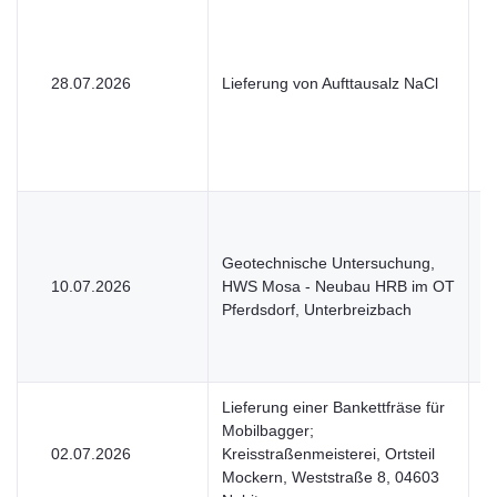
28.07.2026
Lieferung von Aufttausalz NaCl
U
Geotechnische Untersuchung,
10.07.2026
HWS Mosa - Neubau HRB im OT
U
Pferdsdorf, Unterbreizbach
Lieferung einer Bankettfräse für
Mobilbagger;
02.07.2026
Kreisstraßenmeisterei, Ortsteil
U
Mockern, Weststraße 8, 04603