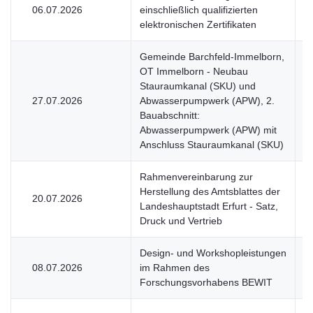
06.07.2026
einschließlich qualifizierten
V
elektronischen Zertifikaten
Gemeinde Barchfeld-Immelborn,
OT Immelborn - Neubau
Stauraumkanal (SKU) und
27.07.2026
Abwasserpumpwerk (APW), 2.
V
Bauabschnitt:
Abwasserpumpwerk (APW) mit
Anschluss Stauraumkanal (SKU)
Rahmenvereinbarung zur
Herstellung des Amtsblattes der
20.07.2026
V
Landeshauptstadt Erfurt - Satz,
Druck und Vertrieb
Design- und Workshopleistungen
08.07.2026
im Rahmen des
U
Forschungsvorhabens BEWIT