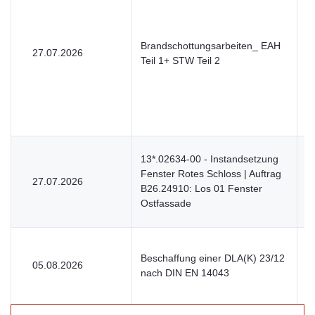
Brandschottungsarbeiten_ EAH
27.07.2026
V
Teil 1+ STW Teil 2
13*.02634-00 - Instandsetzung
Fenster Rotes Schloss | Auftrag
27.07.2026
V
B26.24910: Los 01 Fenster
Ostfassade
Beschaffung einer DLA(K) 23/12
05.08.2026
V
nach DIN EN 14043