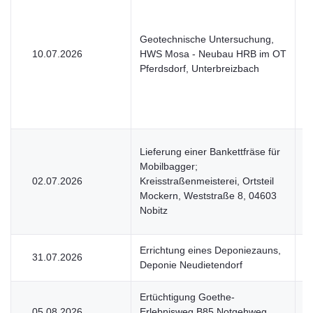
Geotechnische Untersuchung,
10.07.2026
HWS Mosa - Neubau HRB im OT
U
Pferdsdorf, Unterbreizbach
Lieferung einer Bankettfräse für
Mobilbagger;
02.07.2026
Kreisstraßenmeisterei, Ortsteil
U
Mockern, Weststraße 8, 04603
Nobitz
Errichtung eines Deponiezauns,
31.07.2026
V
Deponie Neudietendorf
Ertüchtigung Goethe-
05.08.2026
Erlebnisweg B85 Notgehweg
V