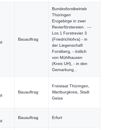
Bundesforstbetrieb
Thüringen
Erzgebirge in zwei
Revierförstereien . ---
Los 1 Forstrevier 3
Bauauftrag
(Friedrichlohra) - in
st
der Liegenschaft
Forstberg, - östlich
von Mühlhausen
(Kreis UH), - in den
Gemarkung...
Freistaat Thüringen,
Bauauftrag
Wartburgkreis, Stadt
st
Geisa
Bauauftrag
Erfurt
st