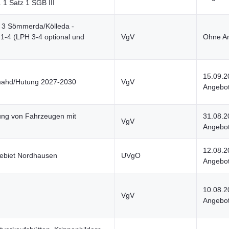
. 1 Satz 1 SGB III
 3 Sömmerda/Kölleda -
1-4 (LPH 3-4 optional und
VgV
Ohne An
15.09.2
mahd/Hutung 2027-2030
VgV
Angebot
ung von Fahrzeugen mit
31.08.2
VgV
Angebot
12.08.2
ebiet Nordhausen
UVgO
Angebot
10.08.2
VgV
Angebot