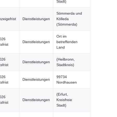
Stadt)
Sömmerda und
zeigefrist
Dienstleistungen
Kölleda
(Sömmerda)
Ort im
026
Dienstleistungen
betreffenden
sfrist
Land
026
(Heilbronn,
Dienstleistungen
sfrist
Stadtkreis)
026
99734
Dienstleistungen
sfrist
Nordhausen
(Erfurt,
026
Dienstleistungen
Kreisfreie
sfrist
Stadt)