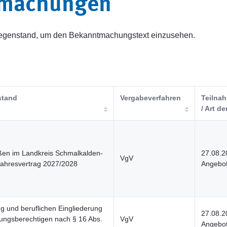
tmachungen
sgegenstand, um den Bekanntmachungstext einzusehen.
stand
Vergabeverfahren
Teilnah
/ Art de
en im Landkreis Schmalkalden-
27.08.2
VgV
ahresvertrag 2027/2028
Angebot
g und beruflichen Eingliederung
27.08.2
tungsberechtigen nach § 16 Abs.
VgV
Angebot