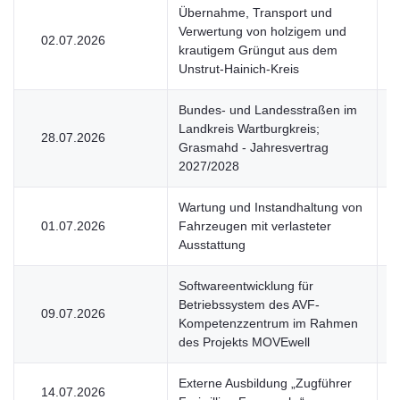
Übernahme, Transport und
Verwertung von holzigem und
02.07.2026
U
krautigem Grüngut aus dem
Unstrut-Hainich-Kreis
Bundes- und Landesstraßen im
Landkreis Wartburgkreis;
28.07.2026
V
Grasmahd - Jahresvertrag
2027/2028
Wartung und Instandhaltung von
01.07.2026
Fahrzeugen mit verlasteter
V
Ausstattung
Softwareentwicklung für
Betriebssystem des AVF-
09.07.2026
V
Kompetenzzentrum im Rahmen
des Projekts MOVEwell
Externe Ausbildung „Zugführer
14.07.2026
V