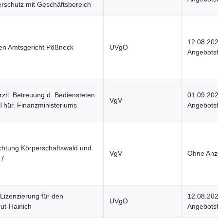
rschutz mit Geschäftsbereich
12.08.20
gen Amtsgericht Pößneck
UVgO
Angebotsf
rztl. Betreuung d. Bediensteten
01.09.20
VgV
 Thür. Finanzministeriums
Angebotsf
richtung Körperschaftswald und
VgV
Ohne Anze
27
 Lizenzierung für den
12.08.20
UVgO
ut-Hainich
Angebotsf