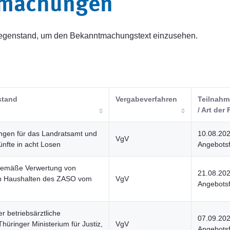
tmachungen
sgegenstand, um den Bekanntmachungstext einzusehen.
stand
Vergabeverfahren
Teilnahme
/ Art der 
ngen für das Landratsamt und
10.08.20
VgV
nfte in acht Losen
Angebotsf
gemäße Verwertung von
21.08.20
en Haushalten des ZASO vom
VgV
Angebotsf
 betriebsärztliche
07.09.20
Thüringer Ministerium für Justiz,
VgV
Angebotsf