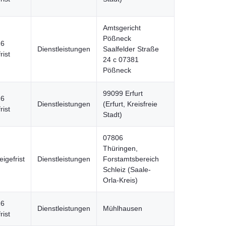
Amtsgericht
Pößneck
26
Dienstleistungen
Saalfelder Straße
rist
24 c 07381
Pößneck
99099 Erfurt
26
Dienstleistungen
(Erfurt, Kreisfreie
rist
Stadt)
07806
Thüringen,
igefrist
Dienstleistungen
Forstamtsbereich
Schleiz (Saale-
Orla-Kreis)
26
Dienstleistungen
Mühlhausen
rist