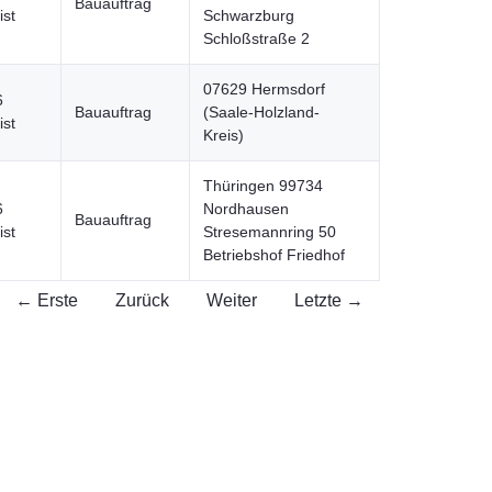
Bauauftrag
ist
Schwarzburg
Schloßstraße 2
07629 Hermsdorf
6
Bauauftrag
(Saale-Holzland-
ist
Kreis)
Thüringen 99734
6
Nordhausen
Bauauftrag
ist
Stresemannring 50
Betriebshof Friedhof
← Erste
Zurück
Weiter
Letzte →