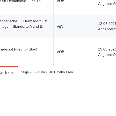
t für Demokratie - Los 18
VOB
Angebotsfr
tionsfläche IG Hermsdorf Ost
12.08.202
nlagen, Standorte A und B,
VgV
Angebotsfr
riebshof Friedhof Stadt
19.08.202
VOB
Angebotsfr
eite
Zeige 73 - 80 von 310 Ergebnissen.