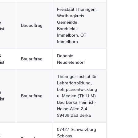
Freistaat Thüringen,
Wartburgkreis
6
Gemeinde
Bauauftrag
ist
Barchfeld-
Immelborn, OT
Immelborn
6
Deponie
Bauauftrag
ist
Neudietendorf
Thüringer Institut für
Lehrerfortbildung,
Lehrplanentwicklung
6
Bauauftrag
u. Medien (ThILLM)
ist
Bad Berka Heinrich-
Heine-Allee 2-4
99438 Bad Berka
07427 Schwarzburg
6
Schloss