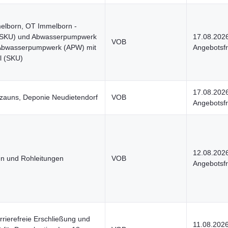
elborn, OT Immelborn -
(SKU) und Abwasserpumpwerk
17.08.202
VOB
 Abwasserpumpwerk (APW) mit
Angebotsfr
l (SKU)
17.08.202
ezauns, Deponie Neudietendorf
VOB
Angebotsfr
12.08.202
n und Rohleitungen
VOB
Angebotsfr
rierefreie Erschließung und
11.08.202