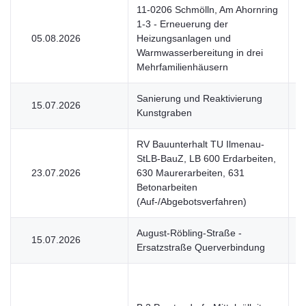
11-0206 Schmölln, Am Ahornring
1-3 - Erneuerung der
05.08.2026
Heizungsanlagen und
V
Warmwasserbereitung in drei
Mehrfamilienhäusern
Sanierung und Reaktivierung
15.07.2026
V
Kunstgraben
RV Bauunterhalt TU Ilmenau-
StLB-BauZ, LB 600 Erdarbeiten,
23.07.2026
630 Maurerarbeiten, 631
V
Betonarbeiten
(Auf-/Abgebotsverfahren)
August-Röbling-Straße -
15.07.2026
V
Ersatzstraße Querverbindung