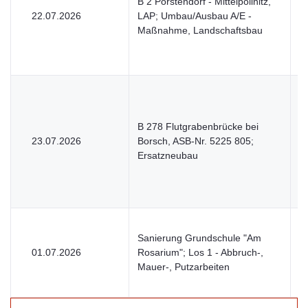
B 2 Porstendorf - Mittelpöllnitz,
22.07.2026
LAP; Umbau/Ausbau A/E -
V
Maßnahme, Landschaftsbau
B 278 Flutgrabenbrücke bei
23.07.2026
Borsch, ASB-Nr. 5225 805;
V
Ersatzneubau
Sanierung Grundschule "Am
01.07.2026
Rosarium"; Los 1 - Abbruch-,
V
Mauer-, Putzarbeiten