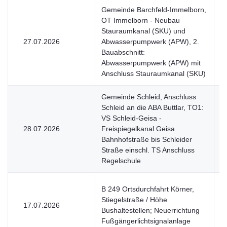
Gemeinde Barchfeld-Immelborn,
OT Immelborn - Neubau
Stauraumkanal (SKU) und
27.07.2026
Abwasserpumpwerk (APW), 2.
V
Bauabschnitt:
Abwasserpumpwerk (APW) mit
Anschluss Stauraumkanal (SKU)
Gemeinde Schleid, Anschluss
Schleid an die ABA Buttlar, TO1:
VS Schleid-Geisa -
28.07.2026
Freispiegelkanal Geisa
V
Bahnhofstraße bis Schleider
Straße einschl. TS Anschluss
Regelschule
B 249 Ortsdurchfahrt Körner,
Stiegelstraße / Höhe
17.07.2026
V
Bushaltestellen; Neuerrichtung
Fußgängerlichtsignalanlage