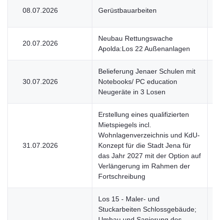
08.07.2026
Gerüstbauarbeiten
V
Neubau Rettungswache
20.07.2026
V
Apolda:Los 22 Außenanlagen
Belieferung Jenaer Schulen mit
30.07.2026
Notebooks/ PC education
U
Neugeräte in 3 Losen
Erstellung eines qualifizierten
Mietspiegels incl.
Wohnlagenverzeichnis und KdU-
31.07.2026
Konzept für die Stadt Jena für
U
das Jahr 2027 mit der Option auf
Verlängerung im Rahmen der
Fortschreibung
Los 15 - Maler- und
Stuckarbeiten Schlossgebäude;
Umbau und Sanierung des