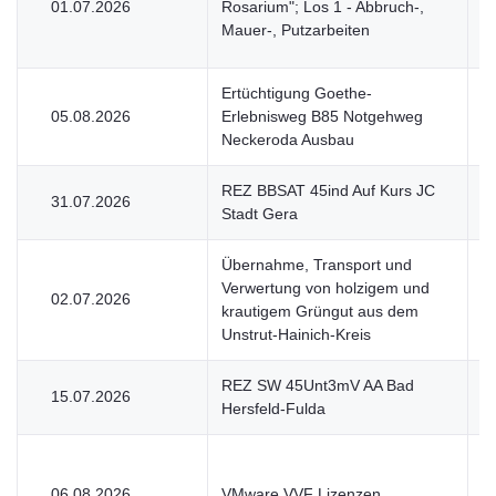
01.07.2026
Rosarium"; Los 1 - Abbruch-,
V
Mauer-, Putzarbeiten
Ertüchtigung Goethe-
05.08.2026
Erlebnisweg B85 Notgehweg
V
Neckeroda Ausbau
REZ BBSAT 45ind Auf Kurs JC
31.07.2026
V
Stadt Gera
Übernahme, Transport und
Verwertung von holzigem und
02.07.2026
U
krautigem Grüngut aus dem
Unstrut-Hainich-Kreis
REZ SW 45Unt3mV AA Bad
15.07.2026
U
Hersfeld-Fulda
06.08.2026
VMware VVF Lizenzen
U