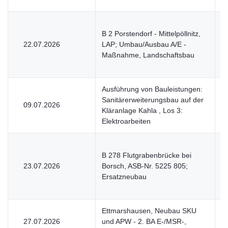
B 2 Porstendorf - Mittelpöllnitz,
22.07.2026
LAP; Umbau/Ausbau A/E -
V
Maßnahme, Landschaftsbau
Ausführung von Bauleistungen:
Sanitärerweiterungsbau auf der
09.07.2026
V
Kläranlage Kahla , Los 3:
Elektroarbeiten
B 278 Flutgrabenbrücke bei
23.07.2026
Borsch, ASB-Nr. 5225 805;
V
Ersatzneubau
Ettmarshausen, Neubau SKU
27.07.2026
und APW - 2. BA E-/MSR-,
V