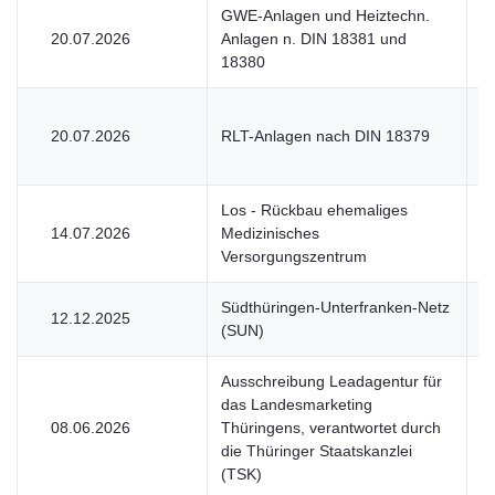
GWE-Anlagen und Heiztechn.
20.07.2026
Anlagen n. DIN 18381 und
V
18380
20.07.2026
RLT-Anlagen nach DIN 18379
V
Los - Rückbau ehemaliges
14.07.2026
Medizinisches
V
Versorgungszentrum
Südthüringen-Unterfranken-Netz
12.12.2025
V
(SUN)
Ausschreibung Leadagentur für
das Landesmarketing
08.06.2026
Thüringens, verantwortet durch
V
die Thüringer Staatskanzlei
(TSK)