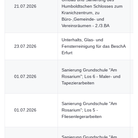
21.07.2026
Humboldtschen Schlosses zum
V
Kranichzentrum, zu
Büro-,Gemeinde- und
Vereinsräumen - 2./3.BA
Unterhalts, Glas- und
23.07.2026
Fensterreinigung für das BeschA
U
Erfurt
Sanierung Grundschule "Am
01.07.2026
Rosarium"; Los 6 - Maler- und
V
Tapezierarbeiten
Sanierung Grundschule "Am
01.07.2026
Rosarium"; Los 5 -
V
Fliesenlegerarbeiten
Sanierung Grundschule "Am