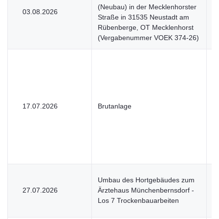
(Neubau) in der Mecklenhorster
03.08.2026
U
Straße in 31535 Neustadt am
Rübenberge, OT Mecklenhorst
(Vergabenummer VOEK 374-26)
17.07.2026
Brutanlage
U
Umbau des Hortgebäudes zum
27.07.2026
Ärztehaus Münchenbernsdorf -
V
Los 7 Trockenbauarbeiten