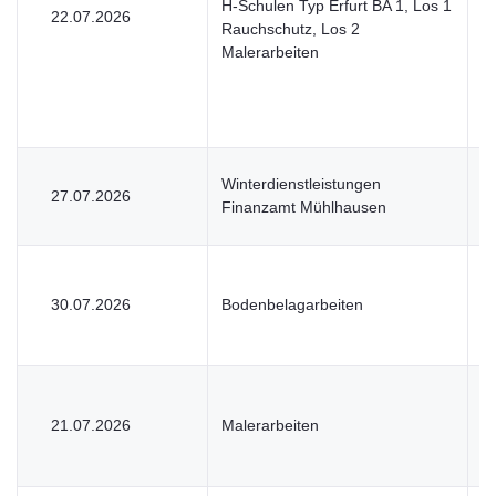
H-Schulen Typ Erfurt BA 1, Los 1
22.07.2026
V
Rauchschutz, Los 2
Malerarbeiten
Winterdienstleistungen
27.07.2026
U
Finanzamt Mühlhausen
30.07.2026
Bodenbelagarbeiten
V
21.07.2026
Malerarbeiten
V