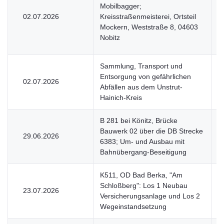
Mobilbagger;
02.07.2026
Kreisstraßenmeisterei, Ortsteil
U
Mockern, Weststraße 8, 04603
Nobitz
Sammlung, Transport und
Entsorgung von gefährlichen
02.07.2026
U
Abfällen aus dem Unstrut-
Hainich-Kreis
B 281 bei Könitz, Brücke
Bauwerk 02 über die DB Strecke
29.06.2026
V
6383; Um- und Ausbau mit
Bahnübergang-Beseitigung
K511, OD Bad Berka, "Am
Schloßberg": Los 1 Neubau
23.07.2026
V
Versicherungsanlage und Los 2
Wegeinstandsetzung