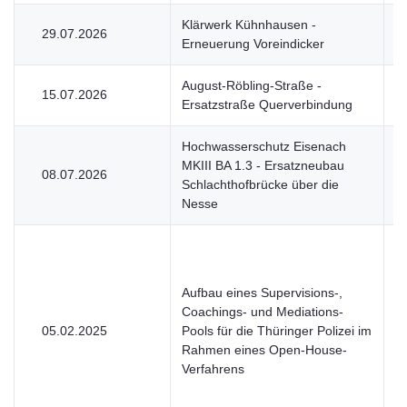
Klärwerk Kühnhausen -
29.07.2026
V
Erneuerung Voreindicker
August-Röbling-Straße -
15.07.2026
V
Ersatzstraße Querverbindung
Hochwasserschutz Eisenach
MKIII BA 1.3 - Ersatzneubau
08.07.2026
V
Schlachthofbrücke über die
Nesse
Aufbau eines Supervisions-,
Coachings- und Mediations-
05.02.2025
Pools für die Thüringer Polizei im
H
Rahmen eines Open-House-
Verfahrens