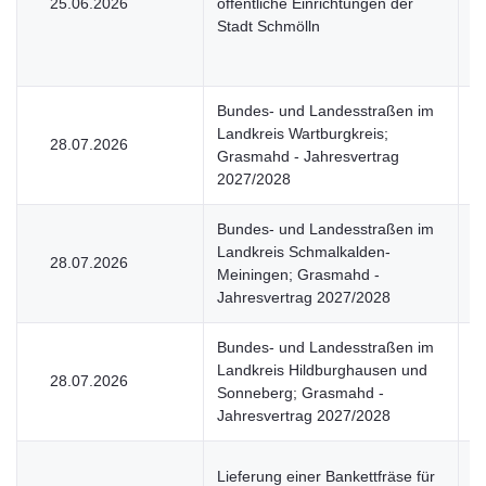
25.06.2026
öffentliche Einrichtungen der
U
Stadt Schmölln
Bundes- und Landesstraßen im
Landkreis Wartburgkreis;
28.07.2026
V
Grasmahd - Jahresvertrag
2027/2028
Bundes- und Landesstraßen im
Landkreis Schmalkalden-
28.07.2026
V
Meiningen; Grasmahd -
Jahresvertrag 2027/2028
Bundes- und Landesstraßen im
Landkreis Hildburghausen und
28.07.2026
V
Sonneberg; Grasmahd -
Jahresvertrag 2027/2028
Lieferung einer Bankettfräse für