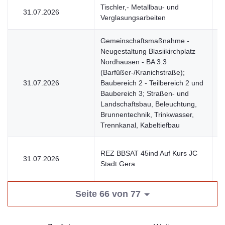
Tischler,- Metallbau- und
31.07.2026
V
Verglasungsarbeiten
Gemeinschaftsmaßnahme -
Neugestaltung Blasiikirchplatz
Nordhausen - BA 3.3
(Barfüßer-/Kranichstraße);
31.07.2026
Baubereich 2 - Teilbereich 2 und
V
Baubereich 3; Straßen- und
Landschaftsbau, Beleuchtung,
Brunnentechnik, Trinkwasser,
Trennkanal, Kabeltiefbau
REZ BBSAT 45ind Auf Kurs JC
31.07.2026
V
Stadt Gera
Seite 66 von 77