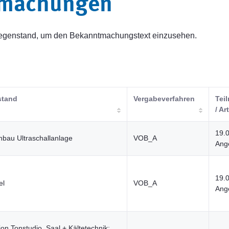
tmachungen
sgegenstand, um den Bekanntmachungstext einzusehen.
stand
Vergabeverfahren
Tei
/ Ar
19.
inbau Ultraschallanlage
VOB_A
Ange
19.
el
VOB_A
Ange
ion Tonstudio, Saal + Kältetechnik;