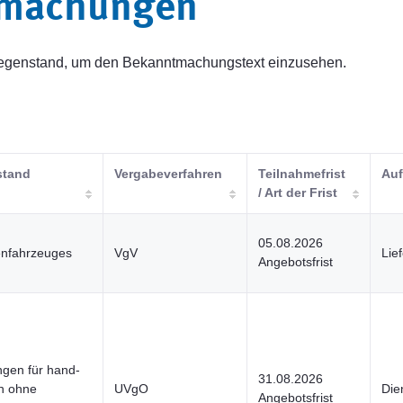
tmachungen
sgegenstand, um den Bekanntmachungstext einzusehen.
stand
Vergabeverfahren
Teilnahmefrist
Auf
/ Art der Frist
05.08.2026
enfahrzeuges
VgV
Lie
Angebotsfrist
ngen für hand-
31.08.2026
en ohne
UVgO
Die
Angebotsfrist