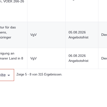
zen, VOEK 266-26
ur für das
gens,
05.08.2026
VgV
Die
hüringer
Angebotsfrist
nigung an
06.08.2026
marer Land in 8
VgV
Die
Angebotsfrist
ite
Zeige 5 - 8 von 315 Ergebnissen.