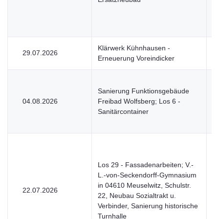
Klärwerk Kühnhausen -
29.07.2026
V
Erneuerung Voreindicker
Sanierung Funktionsgebäude
04.08.2026
Freibad Wolfsberg; Los 6 -
V
Sanitärcontainer
Los 29 - Fassadenarbeiten; V.-
L.-von-Seckendorff-Gymnasium
in 04610 Meuselwitz, Schulstr.
22.07.2026
V
22, Neubau Sozialtrakt u.
Verbinder, Sanierung historische
Turnhalle