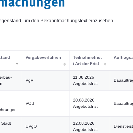
tmachungen
sgegenstand, um den Bekanntmachungstext einzusehen.
stand
Vergabeverfahren
Teilnahmefrist
Auftragsa
/ Art der Frist
erbau-
11.08.2026
VgV
Bauauftra
en
Angebotsfrist
20.08.2026
VOB
Bauauftra
Angebotsfrist
ehrungen
 Stadt
12.08.2026
UVgO
Dienstlei
Angebotsfrist