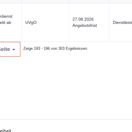
rdienst
27.08.2026
eld ab
UVgO
Dienstlei
Angebotsfrist
eite
Zeige 193 - 196 von 303 Ergebnissen.
reiheit