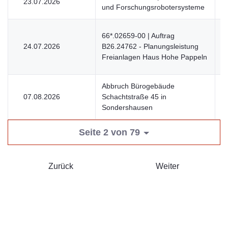
23.07.2026
V
und Forschungsrobotersysteme
66*.02659-00 | Auftrag
24.07.2026
B26.24762 - Planungsleistung
V
Freianlagen Haus Hohe Pappeln
Abbruch Bürogebäude
07.08.2026
Schachtstraße 45 in
V
Sondershausen
Seite 2 von 79
Zurück
Weiter