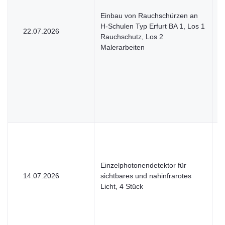
Einbau von Rauchschürzen an
H-Schulen Typ Erfurt BA 1, Los 1
22.07.2026
V
Rauchschutz, Los 2
Malerarbeiten
Einzelphotonendetektor für
14.07.2026
sichtbares und nahinfrarotes
U
Licht, 4 Stück