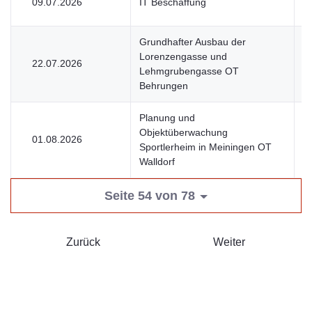
09.07.2026
IT Beschaffung
U
Grundhafter Ausbau der
Lorenzengasse und
22.07.2026
V
Lehmgrubengasse OT
Behrungen
Planung und
Objektüberwachung
01.08.2026
V
Sportlerheim in Meiningen OT
Walldorf
Seite 54 von 78
Zurück
Weiter