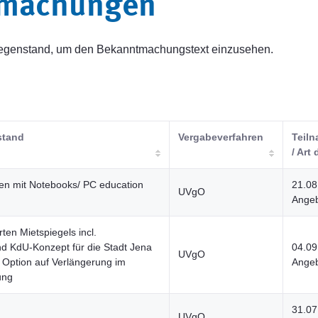
tmachungen
sgegenstand, um den Bekanntmachungstext einzusehen.
stand
Vergabeverfahren
Teiln
/ Art 
len mit Notebooks/ PC education
21.08
UVgO
Angeb
rten Mietspiegels incl.
d KdU-Konzept für die Stadt Jena
04.09
UVgO
r Option auf Verlängerung im
Angeb
ung
31.07
UVgO