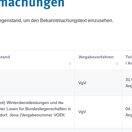
tmachungen
sgegenstand, um den Bekanntmachungstext einzusehen.
stand
Vergabeverfahren
Tei
/ A
31.
VgV
Ang
t) Winterdienstleistungen und tlw.
vier Losen für Bundesliegenschaften in
04.
VgV
sdorf, Jena (Vergabenummer VOEK
Ang