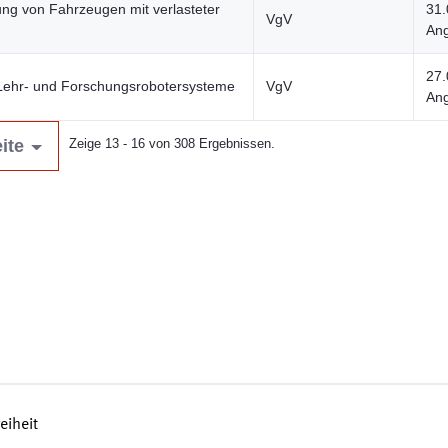
ng von Fahrzeugen mit verlasteter
31.
VgV
Ang
27.
Lehr- und Forschungsrobotersysteme
VgV
Ang
ite
Zeige 13 - 16 von 308 Ergebnissen.
reiheit