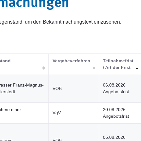
tmachungen
sgegenstand, um den Bekanntmachungstext einzusehen.
stand
Vergabeverfahren
Teilnahmefrist
/ Art der Frist
wasser Franz-Magnus-
06.08.2026
VOB
lerstedt
Angebotsfrist
ahme einer
20.08.2026
VgV
Angebotsfrist
05.08.2026
rkstrom
VOB