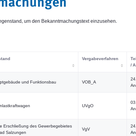
tmachungen
sgegenstand, um den Bekanntmachungstext einzusehen.
stand
Vergabeverfahren
Te
/ A
24
uptgebäude und Funktionsbau
VOB_A
An
03
nlastkraftwagen
UVgO
An
die Erschließung des Gewerbegebietes
24
VgV
Bad Salzungen
An