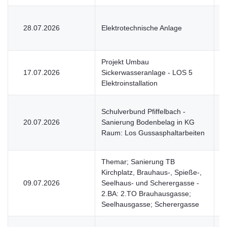
28.07.2026
Elektrotechnische Anlage
V
Projekt Umbau
17.07.2026
Sickerwasseranlage - LOS 5
V
Elektroinstallation
Schulverbund Pfiffelbach -
20.07.2026
Sanierung Bodenbelag in KG
V
Raum: Los Gussasphaltarbeiten
Themar; Sanierung TB
Kirchplatz, Brauhaus-, Spieße-,
09.07.2026
Seelhaus- und Scherergasse -
V
2.BA: 2.TO Brauhausgasse;
Seelhausgasse; Scherergasse