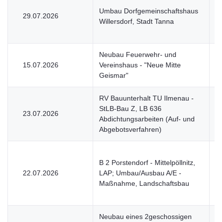
Umbau Dorfgemeinschaftshaus
29.07.2026
V
Willersdorf, Stadt Tanna
Neubau Feuerwehr- und
15.07.2026
Vereinshaus - "Neue Mitte
V
Geismar"
RV Bauunterhalt TU Ilmenau -
StLB-Bau Z, LB 636
23.07.2026
V
Abdichtungsarbeiten (Auf- und
Abgebotsverfahren)
B 2 Porstendorf - Mittelpöllnitz,
22.07.2026
LAP; Umbau/Ausbau A/E -
V
Maßnahme, Landschaftsbau
Neubau eines 2geschossigen