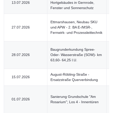
13.07.2026
Hortgebäudes in Gernrode,
V
Fenster und Sonnenschutz
Ettmarshausen, Neubau SKU
27.07.2026
und APW - 2. BA E-/MSR-,
V
Fernwirk- und Prozessleittechnik
Baugrunderkundung Spree-
28.07.2026
Oder- Wasserstraße (SOW)- km
V
63,60- 64,25 l.U.
August-Röbling-Straße -
15.07.2026
V
Ersatzstraße Querverbindung
Sanierung Grundschule "Am
01.07.2026
V
Rosarium"; Los 4 - Innentüren