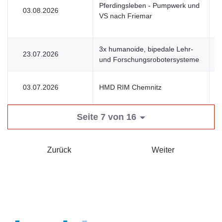
Pferdingsleben - Pumpwerk und
03.08.2026
V
VS nach Friemar
3x humanoide, bipedale Lehr-
23.07.2026
V
und Forschungsrobotersysteme
03.07.2026
HMD RIM Chemnitz
V
Seite 7 von 16
Zurück
Weiter