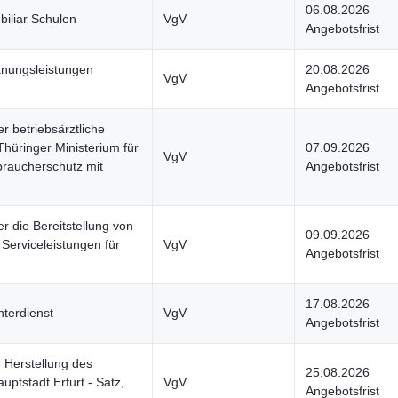
06.08.2026
iliar Schulen
VgV
Angebotsfrist
nungsleistungen
20.08.2026
VgV
Angebotsfrist
 betriebsärztliche
Thüringer Ministerium für
07.09.2026
VgV
rbraucherschutz mit
Angebotsfrist
 die Bereitstellung von
09.09.2026
 Serviceleistungen für
VgV
Angebotsfrist
d
17.08.2026
terdienst
VgV
Angebotsfrist
Herstellung des
25.08.2026
ptstadt Erfurt - Satz,
VgV
Angebotsfrist