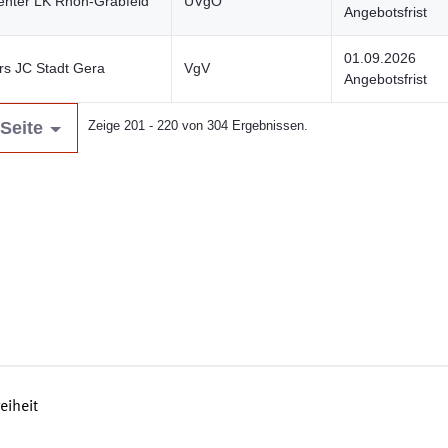
nter LK Rhön-Grabfeld
UVgO
Angebotsfrist
01.09.2026
s JC Stadt Gera
VgV
Angebotsfrist
Seite
Zeige 201 - 220 von 304 Ergebnissen.
reiheit