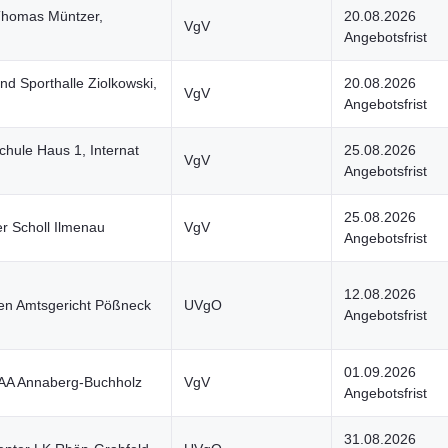
Thomas Müntzer,
20.08.2026
VgV
Angebotsfrist
d Sporthalle Ziolkowski,
20.08.2026
VgV
Angebotsfrist
hule Haus 1, Internat
25.08.2026
VgV
Angebotsfrist
25.08.2026
r Scholl Ilmenau
VgV
Angebotsfrist
12.08.2026
gen Amtsgericht Pößneck
UVgO
Angebotsfrist
01.09.2026
A Annaberg-Buchholz
VgV
Angebotsfrist
31.08.2026