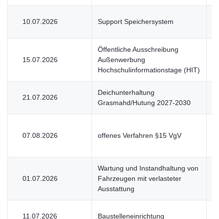
10.07.2026
Support Speichersystem
V
Öffentliche Ausschreibung
15.07.2026
Außenwerbung
U
Hochschulinformationstage (HIT)
Deichunterhaltung
21.07.2026
V
Grasmahd/Hutung 2027-2030
07.08.2026
offenes Verfahren §15 VgV
V
Wartung und Instandhaltung von
01.07.2026
Fahrzeugen mit verlasteter
V
Ausstattung
11.07.2026
Baustelleneinrichtung
V