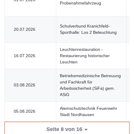
Probenahmefahrzeug
Schulverbund Kranichfeld-
20.07.2026
V
Sporthalle: Los 2 Beleuchtung
Leuchtenrestauration -
16.07.2026
Restaurierung historischer
V
Leuchten
Betriebsmedizinische Betreuung
und Fachkraft für
03.08.2026
U
Arbeitssicherheit (SiFa) gem.
ASiG
Atemschutztechnik Feuerwehr
05.08.2026
U
Stadt Nordhausen
Seite 8 von 16