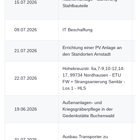
15.07.2026
V
Stahlbauteile
09.07.2026
IT Beschaffung
U
Errichtung einer PV Anlage an
21.07.2026
V
den Standorten Arnstadt
Hohekreuzstr. 6a,7-9,10-12,14-
17, 99734 Nordhausen - ETU
22.07.2026
V
FW + Strangsanierung Sanitär -
Los 1 - HLS
Außenanlagen- und
19.06.2026
Kriegsgräberpflege in der
V
Gedenkstätte Buchenwald
Ausbau Transporter zu
31.07.2026
U