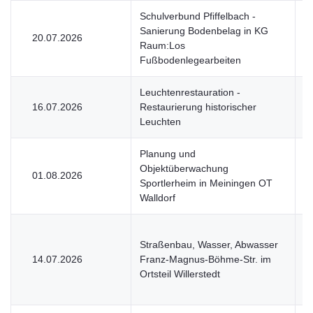
Schulverbund Pfiffelbach -
Sanierung Bodenbelag in KG
20.07.2026
V
Raum:Los
Fußbodenlegearbeiten
Leuchtenrestauration -
16.07.2026
Restaurierung historischer
V
Leuchten
Planung und
Objektüberwachung
01.08.2026
V
Sportlerheim in Meiningen OT
Walldorf
Straßenbau, Wasser, Abwasser
14.07.2026
Franz-Magnus-Böhme-Str. im
V
Ortsteil Willerstedt