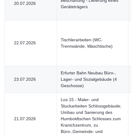
Beschaffung - Lieferung eines
20.07.2026
U
Geräteträgers
Tischlerarbeiten (WC-
22.07.2026
V
Trennwände, Waschtische)
Erfurter Bahn Neubau Büro-,
23.07.2026
Lager- und Sozialgebäude (4
V
Geschosse)
Los 15 - Maler- und
Stuckarbeiten Schlossgebäude;
Umbau und Sanierung des
21.07.2026
Humboldtschen Schlosses zum
V
Kranichzentrum, zu
Büro-,Gemeinde- und