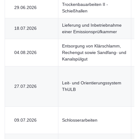
Trockenbauarbeiten II -
29.06.2026
V
Schießhallen
Lieferung und Inbetriebnahme
18.07.2026
V
einer Emissionsprüfkammer
Entsorgung von Klärschlamm,
04.08.2026
Rechengut sowie Sandfang- und
V
Kanalspülgut
Leit- und Orientierungssystem
27.07.2026
U
ThULB
09.07.2026
Schlosserarbeiten
V