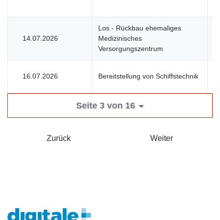
Los - Rückbau ehemaliges
14.07.2026
Medizinisches
V
Versorgungszentrum
16.07.2026
Bereitstellung von Schiffstechnik
U
Seite 3 von 16
Zurück
Weiter