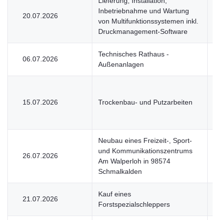
Lieferung, Installation,
Inbetriebnahme und Wartung
20.07.2026
V
von Multifunktionssystemen inkl.
Druckmanagement-Software
Technisches Rathaus -
06.07.2026
V
Außenanlagen
15.07.2026
Trockenbau- und Putzarbeiten
V
Neubau eines Freizeit-, Sport-
und Kommunikationszentrums
26.07.2026
V
Am Walperloh in 98574
Schmalkalden
Kauf eines
21.07.2026
V
Forstspezialschleppers