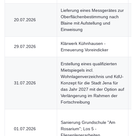
Lieferung eines Messgerätes zur
Oberflächenbestimmung nach
20.07.2026
U
Blaine mit Aufstellung und
Einweisung
Klärwerk Kühnhausen -
29.07.2026
V
Erneuerung Voreindicker
Erstellung eines qualifizierten
Mietspiegels incl.
Wohnlagenverzeichnis und KdU-
31.07.2026
Konzept für die Stadt Jena für
U
das Jahr 2027 mit der Option auf
Verlängerung im Rahmen der
Fortschreibung
Sanierung Grundschule "Am
01.07.2026
Rosarium"; Los 5 -
V
Fliesenlegerarbeiten