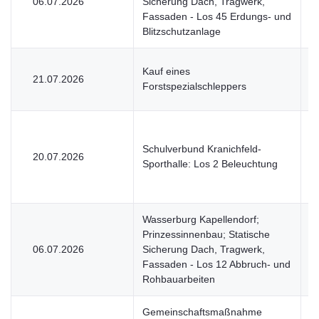
06.07.2026
Sicherung Dach, Tragwerk,
V
Fassaden - Los 45 Erdungs- und
Blitzschutzanlage
Kauf eines
21.07.2026
V
Forstspezialschleppers
Schulverbund Kranichfeld-
20.07.2026
V
Sporthalle: Los 2 Beleuchtung
Wasserburg Kapellendorf;
Prinzessinnenbau; Statische
06.07.2026
Sicherung Dach, Tragwerk,
V
Fassaden - Los 12 Abbruch- und
Rohbauarbeiten
Gemeinschaftsmaßnahme