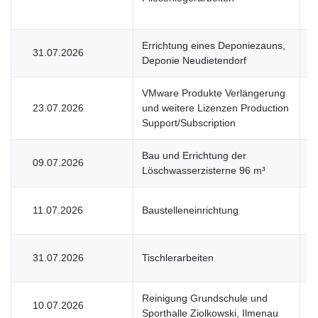
Errichtung eines Deponiezauns,
31.07.2026
V
Deponie Neudietendorf
VMware Produkte Verlängerung
23.07.2026
und weitere Lizenzen Production
V
Support/Subscription
Bau und Errichtung der
09.07.2026
V
Löschwasserzisterne 96 m³
11.07.2026
Baustelleneinrichtung
V
31.07.2026
Tischlerarbeiten
V
Reinigung Grundschule und
10.07.2026
V
Sporthalle Ziolkowski, Ilmenau