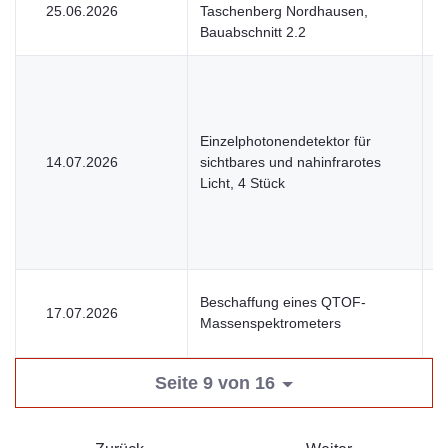
25.06.2026
Taschenberg Nordhausen,
V
Bauabschnitt 2.2
Einzelphotonendetektor für
14.07.2026
sichtbares und nahinfrarotes
U
Licht, 4 Stück
Beschaffung eines QTOF-
17.07.2026
V
Massenspektrometers
Seite 9 von 16