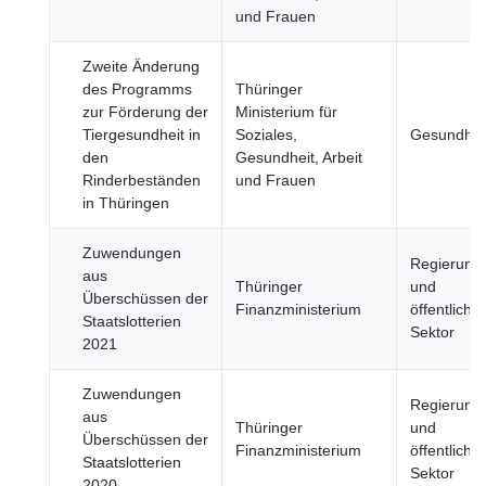
und Frauen
Zweite Änderung
des Programms
Thüringer
zur Förderung der
Ministerium für
Tiergesundheit in
Soziales,
Gesundhei
den
Gesundheit, Arbeit
Rinderbeständen
und Frauen
in Thüringen
Zuwendungen
Regierung
aus
Thüringer
und
Überschüssen der
Finanzministerium
öffentlicher
Staatslotterien
Sektor
2021
Zuwendungen
Regierung
aus
Thüringer
und
Überschüssen der
Finanzministerium
öffentlicher
Staatslotterien
Sektor
2020