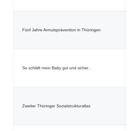
S
T
M
Fünf Jahre Armutsprävention in Thüringen
S
G
u
T
M
So schläft mein Baby gut und sicher...
S
G
u
T
M
Zweiter Thüringer Sozialstrukturatlas
S
G
u