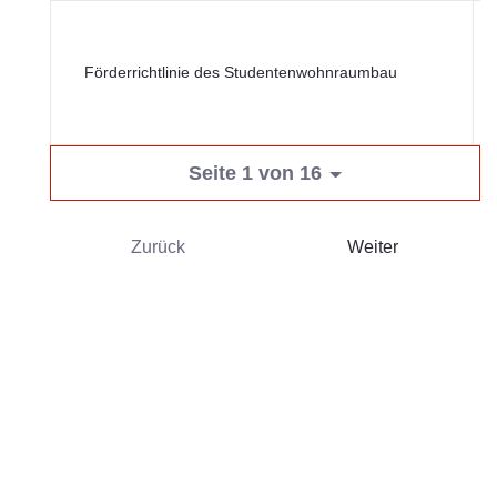
T
M
Förderrichtlinie des Studentenwohnraumbau
B
W
K
Seite 1 von 16
Zurück
Weiter