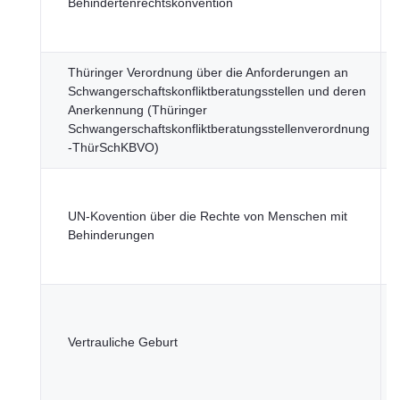
Behindertenrechtskonvention
G
u
Thüringer Verordnung über die Anforderungen an
T
Schwangerschaftskonfliktberatungsstellen und deren
M
Anerkennung (Thüringer
S
Schwangerschaftskonfliktberatungsstellenverordnung
G
-ThürSchKBVO)
u
T
M
UN-Kovention über die Rechte von Menschen mit
S
Behinderungen
G
u
T
M
Vertrauliche Geburt
S
G
u