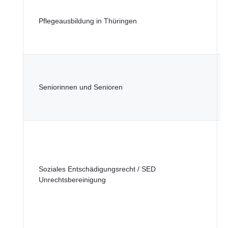
M
Pflegeausbildung in Thüringen
S
G
u
T
M
Seniorinnen und Senioren
S
G
u
T
M
Soziales Entschädigungsrecht / SED
S
Unrechtsbereinigung
G
u