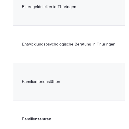
M
Elterngeldstellen in Thüringen
S
G
u
T
M
Entwicklungspsychologische Beratung in Thüringen
S
G
u
T
M
Familienferienstätten
S
G
u
T
M
Familienzentren
S
G