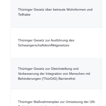
T
M
Thüringer Gesetz über betreute Wohnformen und
S
Teilhabe
G
u
T
M
Thüringer Gesetz zur Ausführung des
S
Schwangerschaftskonfliktgesetzes
G
u
T
Thüringer Gesetz zur Gleichstellung und
M
Verbesserung der Integration von Menschen mit
S
Behinderungen (ThürGIG) Barrierefrei
G
u
T
M
Thüringer Maßnahmenplan zur Umsetzung der UN-
S