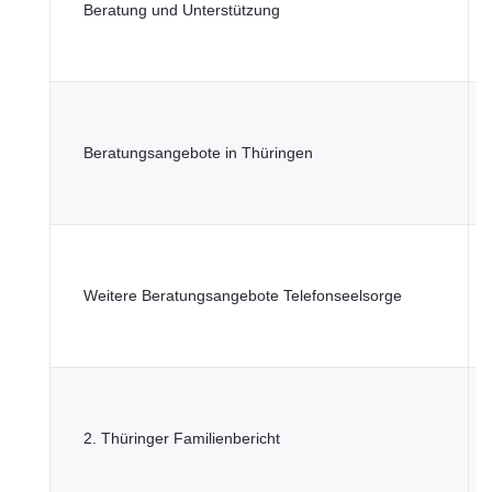
Beratung und Unterstützung
S
G
u
T
M
Beratungsangebote in Thüringen
S
G
u
T
M
Weitere Beratungsangebote Telefonseelsorge
S
G
u
T
M
2. Thüringer Familienbericht
S
G
u