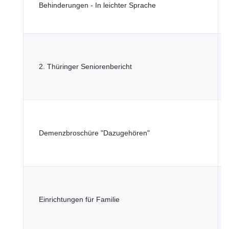
S
Behinderungen - In leichter Sprache
G
u
T
M
2. Thüringer Seniorenbericht
S
G
u
T
M
Demenzbroschüre "Dazugehören"
S
G
u
T
M
Einrichtungen für Familie
S
G
u