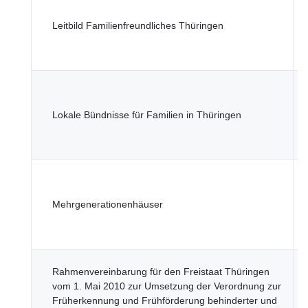
M
Leitbild Familienfreundliches Thüringen
S
G
u
T
M
Lokale Bündnisse für Familien in Thüringen
S
G
u
T
M
Mehrgenerationenhäuser
S
G
u
T
Rahmenvereinbarung für den Freistaat Thüringen
M
vom 1. Mai 2010 zur Umsetzung der Verordnung zur
S
Früherkennung und Frühförderung behinderter und