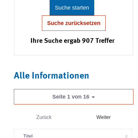
Suche starten
Suche zurücksetzen
Ihre Suche ergab 907 Treffer
Alle Informationen
Seite 1 von 16
Zurück
Weiter
Titel
V