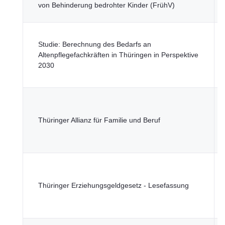
G
von Behinderung bedrohter Kinder (FrühV)
u
T
Studie: Berechnung des Bedarfs an
M
Altenpflegefachkräften in Thüringen in Perspektive
S
2030
G
u
T
M
Thüringer Allianz für Familie und Beruf
S
G
u
T
M
Thüringer Erziehungsgeldgesetz - Lesefassung
S
G
u