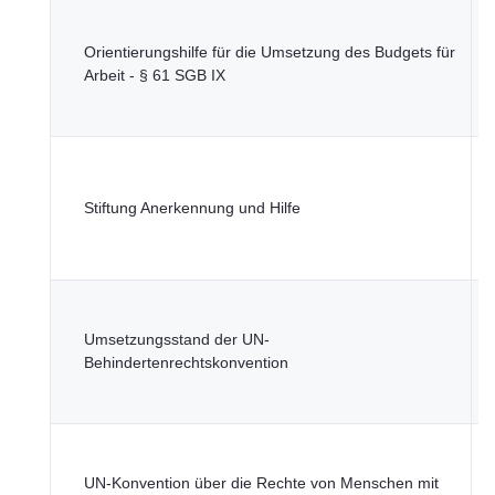
T
M
Orientierungshilfe für die Umsetzung des Budgets für
S
Arbeit - § 61 SGB IX
G
u
T
M
Stiftung Anerkennung und Hilfe
S
G
u
T
M
Umsetzungsstand der UN-
S
Behindertenrechtskonvention
G
u
T
M
UN-Konvention über die Rechte von Menschen mit