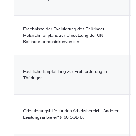
G
u
T
Ergebnisse der Evaluierung des Thüringer
M
Maßnahmenplans zur Umsetzung der UN-
S
Behindertenrechtskonvention
G
u
T
M
Fachliche Empfehlung zur Frühförderung in
S
Thüringen
G
u
T
M
Orientierungshilfe für den Arbeitsbereich „Anderer
S
Leistungsanbieter“ § 60 SGB IX
G
u