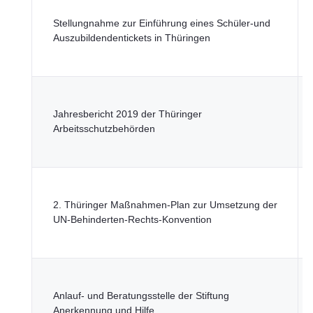
T
M
Stellungnahme zur Einführung eines Schüler-und
S
Auszubildendentickets in Thüringen
G
u
T
M
Jahresbericht 2019 der Thüringer
S
Arbeitsschutzbehörden
G
u
T
M
2. Thüringer Maßnahmen-Plan zur Umsetzung der
S
UN-Behinderten-Rechts-Konvention
G
u
T
M
Anlauf- und Beratungsstelle der Stiftung
S
Anerkennung und Hilfe