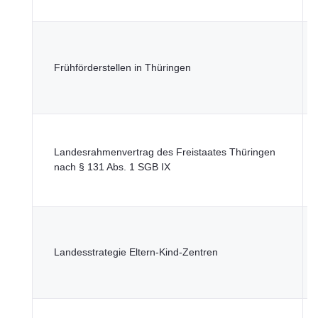
u
T
M
Frühförderstellen in Thüringen
S
G
u
T
M
Landesrahmenvertrag des Freistaates Thüringen
S
nach § 131 Abs. 1 SGB IX
G
u
T
M
Landesstrategie Eltern-Kind-Zentren
S
G
u
T