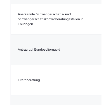
T
Anerkannte Schwangerschafts- und
M
Schwangerschaftskonfliktberatungsstellen in
S
Thüringen
G
u
T
M
Antrag auf Bundeselterngeld
S
G
u
T
M
Elternberatung
S
G
u
T