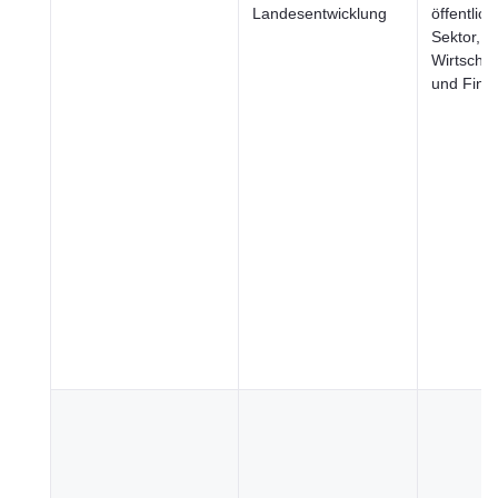
Landesentwicklung
öffentlich
Sektor,
Wirtschaf
und Fina