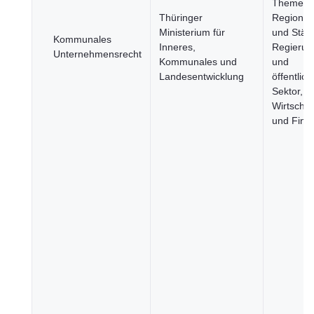
Themen,
Thüringer
Regione
Ministerium für
und Städt
Kommunales
Inneres,
Regierun
Unternehmensrecht
Kommunales und
und
Landesentwicklung
öffentlich
Sektor,
Wirtschaf
und Fina