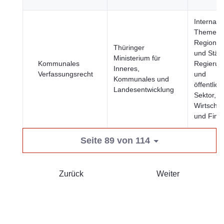
Internati
Themen,
Regione
Thüringer
und Städt
Ministerium für
Kommunales
Regierun
Inneres,
Verfassungsrecht
und
Kommunales und
öffentlich
Landesentwicklung
Sektor,
Wirtschaf
und Fina
Seite 89 von 114
Zurück
Weiter