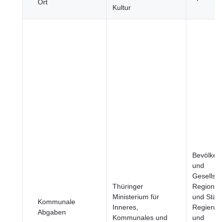
Ort
Kultur
Bevölker
und
Gesellsch
Thüringer
Regione
Ministerium für
und Städt
Kommunale
Inneres,
Regierun
Abgaben
Kommunales und
und