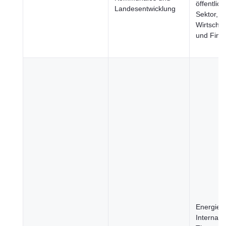
öffentlich
Landesentwicklung
Sektor,
Wirtschaf
und Fina
Energie,
Internati