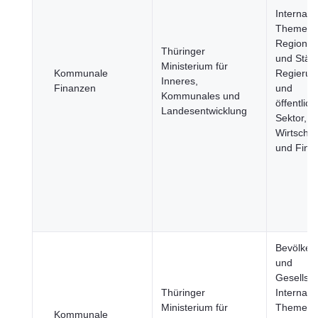
Internati
Themen,
Regione
Thüringer
und Städt
Ministerium für
Kommunale
Regierun
Inneres,
Finanzen
und
Kommunales und
öffentlich
Landesentwicklung
Sektor,
Wirtschaf
und Fina
Bevölker
und
Gesellsch
Thüringer
Internati
Ministerium für
Themen,
Kommunale