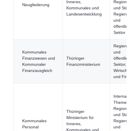
Inneres,
Regione
Neugliederung
Kommunales und
und Städt
Landesentwicklung
Regierun
und
öffentlich
Sektor
Regierun
Kommunales
und
Finanzwesen und
Thüringer
öffentlich
Kommunaler
Finanzministerium
Sektor,
Finanzausgleich
Wirtschaf
und Fina
Internati
Themen,
Regione
Thüringer
und Städt
Ministerium für
Kommunales
Regierun
Inneres,
Personal
und
Kommunales und