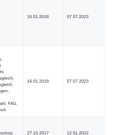
16.01.2018
07.07.2023
s,
e
hl,
gleich,
16.01.2018
07.07.2023
gleich,
ngen,
ahl, FAG,
ich
sschutz
27.10.2017
12.01.2022