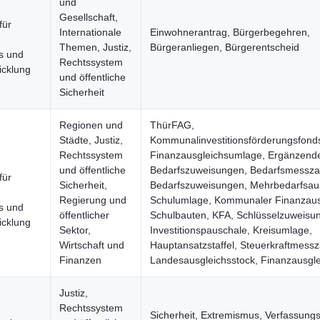
und
Gesellschaft,
für
Internationale
Einwohnerantrag, Bürgerbegehren,
Themen, Justiz,
Bürgeranliegen, Bürgerentscheid
s und
Rechtssystem
icklung
und öffentliche
Sicherheit
Regionen und
ThürFAG,
Städte, Justiz,
Kommunalinvestitionsförderungsfond
Rechtssystem
Finanzausgleichsumlage, Ergänzend
und öffentliche
Bedarfszuweisungen, Bedarfsmessza
für
Sicherheit,
Bedarfszuweisungen, Mehrbedarfsaus
Regierung und
Schulumlage, Kommunaler Finanzaus
s und
öffentlicher
Schulbauten, KFA, Schlüsselzuweisu
icklung
Sektor,
Investitionspauschale, Kreisumlage,
Wirtschaft und
Hauptansatzstaffel, Steuerkraftmessz
Finanzen
Landesausgleichsstock, Finanzausgle
Justiz,
Rechtssystem
Sicherheit, Extremismus, Verfassung