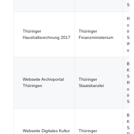
Sic
Reg
und
Thüringer
Thüringer
öffe
Haushaltsrechnung 2017
Finanzministerium
Sek
Wir
und
Bil
Kul
Spo
Webseite Archivportal
Thüringer
Reg
Thüringen
Staatskanzlei
und
öffe
Sek
Bil
Kul
Spo
Webseite Digitales Kultur
Thüringer