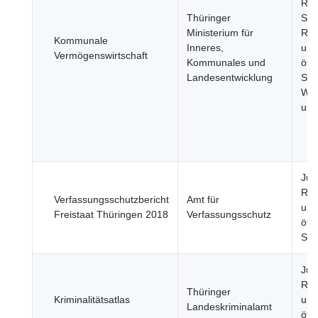
Reg
Thüringer
Stä
Ministerium für
Reg
Kommunale
Inneres,
und
Vermögenswirtschaft
Kommunales und
öffe
Landesentwicklung
Sek
Wir
und
Just
Rec
Verfassungsschutzbericht
Amt für
und
Freistaat Thüringen 2018
Verfassungsschutz
öffe
Sic
Just
Rec
Thüringer
Kriminalitätsatlas
und
Landeskriminalamt
öffe