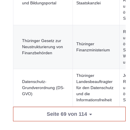
Reg
und Bildungsportal
Staatskanzlei
und
öffe
Sek
Reg
und
Thüringer Gesetz zur
Thüringer
öffe
Neustrukturierung von
Finanzministerium
Sek
Finanzbehörden
Wir
und
Thüringer
Just
Datenschutz-
Landesbeauftragter
Rec
Grundverordnung (DS-
für den Datenschutz
und
GVO)
und die
öffe
Informationsfreiheit
Sic
Seite 69 von 114