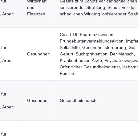
 für
Wirtschaft
Gesetz zum Schutz vor der schädlichen
und
ionisierender Strahlung, Schutz vor der
 Arbeit
Finanzen
schädlichen Wirkung ionisierender Stra
n
Covid-19, Pharmaziewesen,
Frühgeburtenvermeidungsaktion, Impfe
 für
Selbsthilfe, Gesundheitsförderung, Ges
Gesundheit
Geburt, Suchtprävention, Der Mensch,
 Arbeit
Krankenhäuser, Ärzte, Psychatriewegwe
n
Öffentlicher Gesundheitsdienst, Hebam
Familie
 für
Gesundheit
Gesundheitsbericht
 Arbeit
n
 für