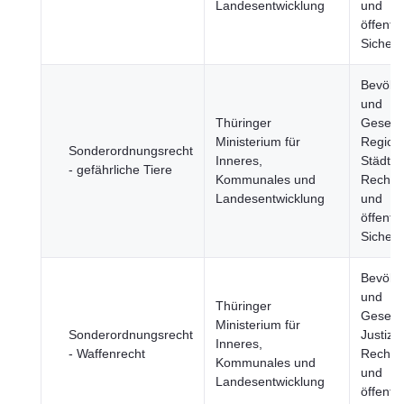
Landesentwicklung
und
öffentli
Sicherh
Bevölk
und
Thüringer
Gesells
Ministerium für
Region
Sonderordnungsrecht
Inneres,
Städte, 
- gefährliche Tiere
Kommunales und
Rechts
Landesentwicklung
und
öffentli
Sicherh
Bevölk
und
Thüringer
Gesells
Ministerium für
Sonderordnungsrecht
Justiz,
Inneres,
- Waffenrecht
Rechts
Kommunales und
und
Landesentwicklung
öffentli