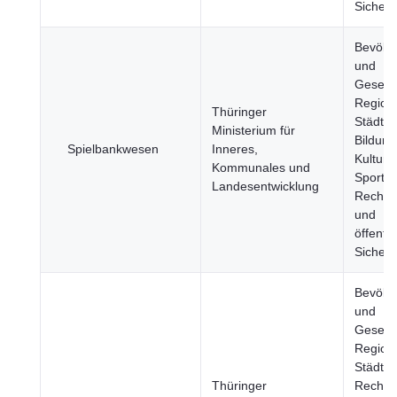
Sicherh
Bevölk
und
Gesells
Region
Thüringer
Städte,
Ministerium für
Bildung
Spielbankwesen
Inneres,
Kultur 
Kommunales und
Sport, J
Landesentwicklung
Rechts
und
öffentli
Sicherh
Bevölk
und
Gesells
Region
Städte, 
Thüringer
Rechts