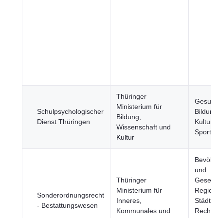
Thüringer
Gesund
Ministerium für
Schulpsychologischer
Bildung
Bildung,
Dienst Thüringen
Kultur 
Wissenschaft und
Sport
Kultur
Bevölk
und
Thüringer
Gesells
Ministerium für
Region
Sonderordnungsrecht
Inneres,
Städte, 
- Bestattungswesen
Kommunales und
Rechts