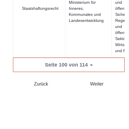
Ministerium für
und
Staatshaftungsrecht
Inneres,
öffentli
Kommunales und
Sicherh
Landesentwicklung
Regier
und
öffentli
Sektor,
Wirtsch
und Fi
Seite 100 von 114
Zurück
Weiter