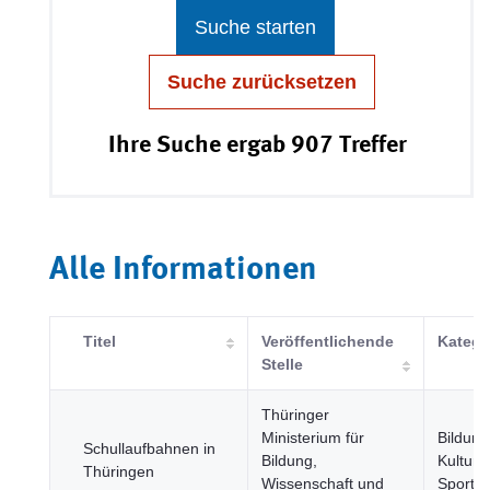
Suche starten
Suche zurücksetzen
Ihre Suche ergab 907 Treffer
Alle Informationen
Titel
Veröffentlichende
Katego
Stelle
Thüringer
Ministerium für
Bildung
Schullaufbahnen in
Bildung,
Kultur 
Thüringen
Wissenschaft und
Sport