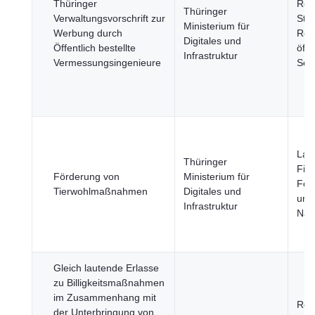
Thüringer
Reg
Thüringer
Verwaltungsvorschrift zur
Städ
Ministerium für
Werbung durch
Reg
Digitales und
Öffentlich bestellte
öffe
Infrastruktur
Vermessungsingenieure
Sek
Land
Thüringer
Fisc
Förderung von
Ministerium für
Fors
Tierwohlmaßnahmen
Digitales und
und
Infrastruktur
Nah
Gleich lautende Erlasse
zu Billigkeitsmaßnahmen
im Zusammenhang mit
Reg
der Unterbringung von