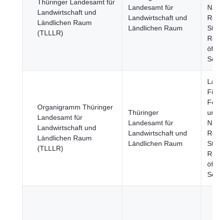
Thüringer Landesamt für
Landesamt für
Nah
Landwirtschaft und
Landwirtschaft und
Reg
Ländlichen Raum
Ländlichen Raum
Städ
(TLLLR)
Reg
öffe
Sek
Land
Fisc
Fors
Organigramm Thüringer
Thüringer
und
Landesamt für
Landesamt für
Nah
Landwirtschaft und
Landwirtschaft und
Reg
Ländlichen Raum
Ländlichen Raum
Städ
(TLLLR)
Reg
öffe
Sek