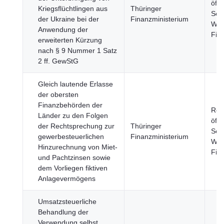
öffe
Kriegsflüchtlingen aus
Thüringer
Sekt
der Ukraine bei der
Finanzministerium
Wirt
Anwendung der
Fin
erweiterten Kürzung
nach § 9 Nummer 1 Satz
2 ff. GewStG
Gleich lautende Erlasse
der obersten
Finanzbehörden der
Reg
Länder zu den Folgen
öffe
der Rechtsprechung zur
Thüringer
Sekt
gewerbesteuerlichen
Finanzministerium
Wirt
Hinzurechnung von Miet-
Fin
und Pachtzinsen sowie
dem Vorliegen fiktiven
Anlagevermögens
Umsatzsteuerliche
Behandlung der
Verwendung selbst