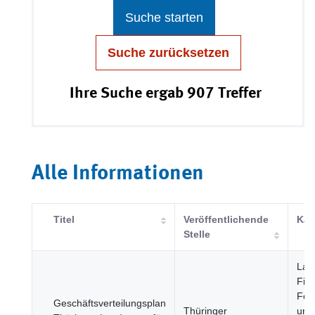
Suche starten
Suche zurücksetzen
Ihre Suche ergab 907 Treffer
Alle Informationen
Titel
Veröffentlichende
Kat
Stelle
Land
Fisc
Fors
Geschäftsverteilungsplan
Thüringer
und