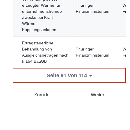
erzeugter Wärme für
Thüringer
Wirt
unternehmensfremde
Finanzministerium
Fin
Zwecke bei Kraft-
Wärme-
Kopplungsanlagen
Ertragsteuerliche
Behandlung von
Thüringer
Wirt
Ausgleichsbeträgen nach
Finanzministerium
Fin
§ 154 BauGB
Seite 91 von 114
Zurück
Weiter