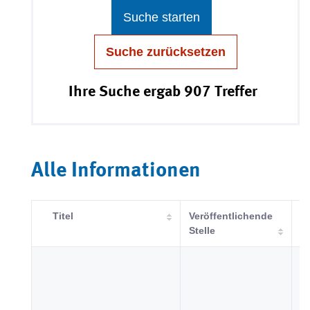
Suche starten
Suche zurücksetzen
Ihre Suche ergab 907 Treffer
Alle Informationen
Titel
Veröffentlichende
K
Stelle
B
u
Ge
Ju