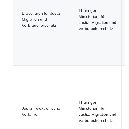
R
Thüringer
u
Broschüren für Justiz,
Ministerium für
öf
Migration und
Justiz, Migration und
Si
Verbraucherschutz
Verbraucherschutz
R
u
öf
Se
Wi
u
B
u
Ge
Ju
R
Thüringer
u
Justiz - elektronische
Ministerium für
öf
Verfahren
Justiz, Migration und
Si
Verbraucherschutz
R
u