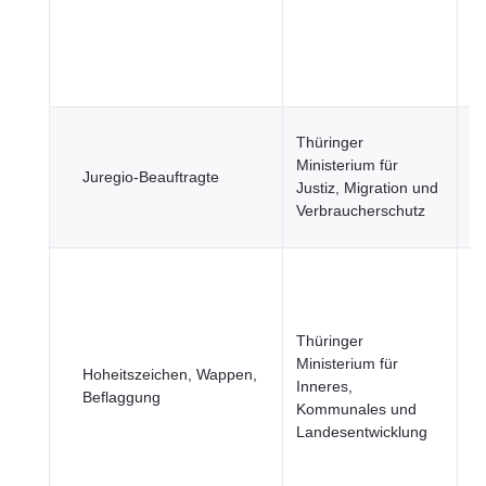
öf
Se
Wi
u
Ju
Thüringer
R
Ministerium für
Juregio-Beauftragte
u
Justiz, Migration und
öf
Verbraucherschutz
Si
In
T
R
Thüringer
St
Ministerium für
Bi
Hoheitszeichen, Wappen,
Inneres,
Ku
Beflaggung
Kommunales und
Sp
Landesentwicklung
R
u
öf