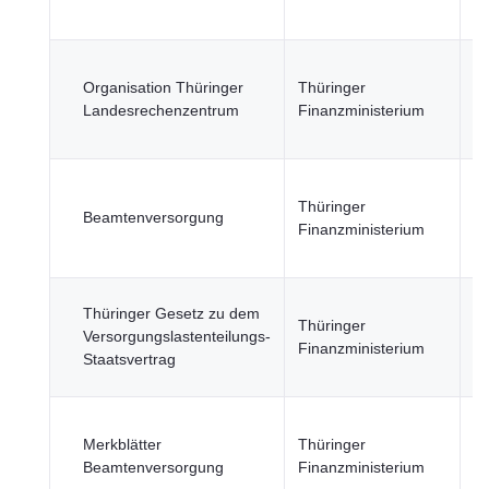
Se
R
Organisation Thüringer
Thüringer
u
Landesrechenzentrum
Finanzministerium
öf
Se
R
Thüringer
u
Beamtenversorgung
Finanzministerium
öf
Se
R
Thüringer Gesetz zu dem
Thüringer
u
Versorgungslastenteilungs-
Finanzministerium
öf
Staatsvertrag
Se
R
Merkblätter
Thüringer
u
Beamtenversorgung
Finanzministerium
öf