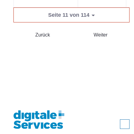
Se
Seite 11 von 114
Zurück
Weiter